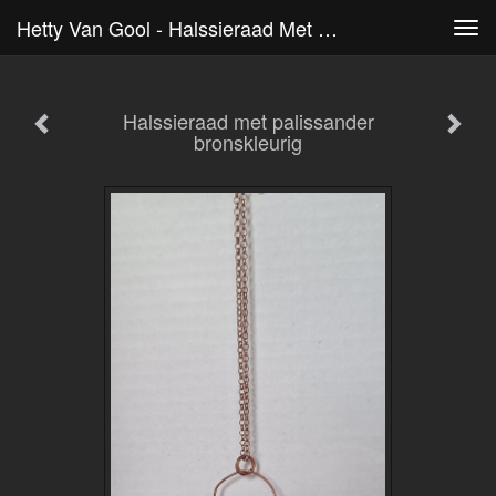
Hetty Van Gool - Halssieraad Met Palissander Bronskleurig
Tog
navi
Halssieraad met palissander
bronskleurig